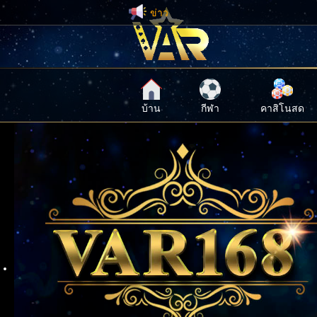
ข่าว
บ้าน
กีฬา
คาสิโนสด