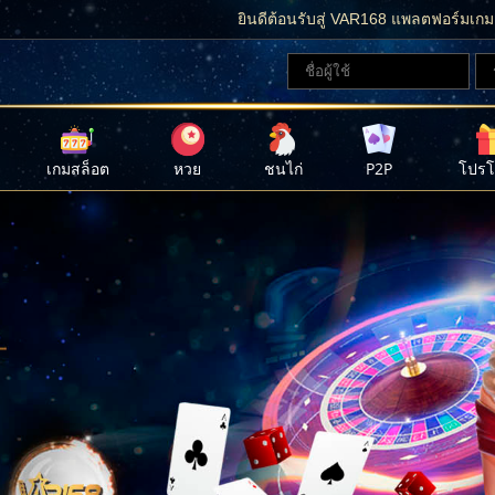
ยินดีต้อนรับสู่ VAR168 แพลตฟอร์มเกมออนไลน์ VAR168 คาส
เกมสล็อต
หวย
ชนไก่
P2P
โปรโ