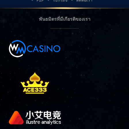
พันธมิตรที่มีเกียรติของเรา