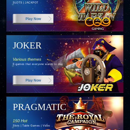
SLOTS | JACKPOT
Play Now
JOKER
Various themes
E-games that everyone wants to play
Play Now
PRAGMATIC
150 Hot
Slots | Table Games | Video