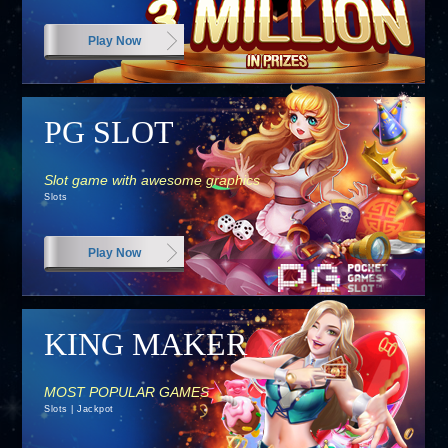
Play Now
PG SLOT
Slot game with awesome graphics
Slots
Play Now
KING MAKER
MOST POPULAR GAMES
Slots | Jackpot