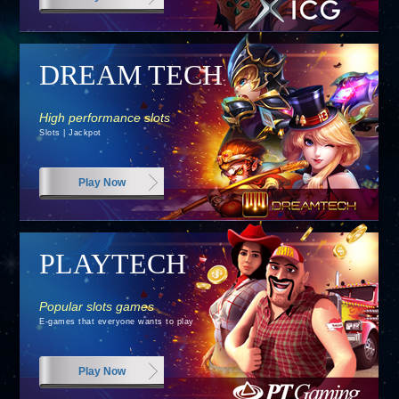
DREAM TECH
High performance slots
Slots | Jackpot
Play Now
PLAYTECH
Popular slots games
E-games that everyone wants to play
Play Now